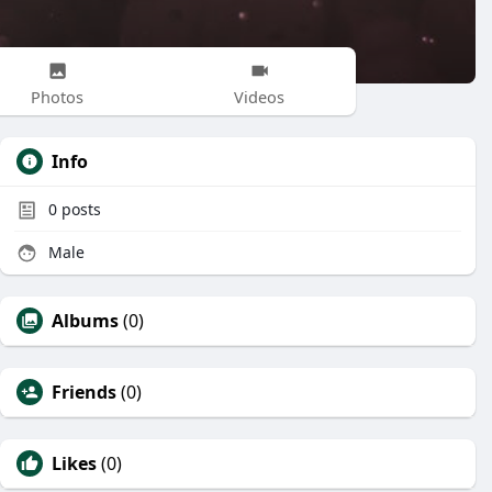
Photos
Videos
Info
0
posts
Male
Albums
(0)
Friends
(0)
Likes
(0)