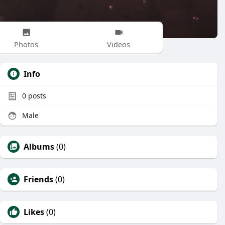
Photos
Videos
Info
0
posts
Male
Albums
(0)
Friends
(0)
Likes
(0)