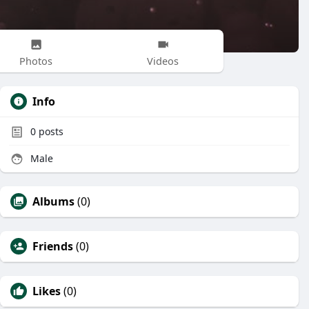
Photos
Videos
Info
0
posts
Male
Albums
(0)
Friends
(0)
Likes
(0)