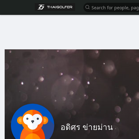
อดิศร ข่ายม่าน