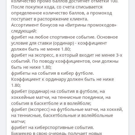
количество промо баллов достигнет отметки 100.
После покупки кода, со счета списывается
определенное количество баллов, а промокод
поступает в распоряжение клиента.
Ассортимент бонусов на «Витрины промокодов»
следующий:
фрибет на любое спортивное событие. Основное
условие для ставки (ординар) - коэффициент
должен быть не менее 1.80;
фрибет на экспресс, в который входит не менее 3-х
событий. По поводу коэффициентов, они должны
быть не ниже 1.80;
фрибеты на события в кибер футболе.
Коэффициент к ординару должен быть не ниже
1.80;
фрибет (ординар) на события в футболе, на
хоккейные матчи, на теннисные поединки, на
события в баскетболе и в волейболе;
фрибет (экспресс) на футбольные матчи, на хоккей,
на теннисные, баскетбольные и волейбольные
матчи;
фрибет на киберспортивные события.
Букмекер в свою очередь получает новых