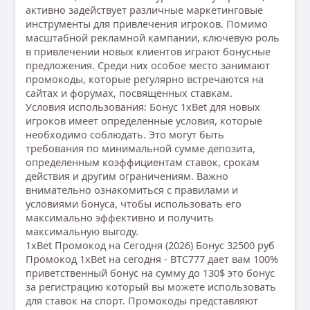
активно задействует различные маркетинговые
инструменты для привлечения игроков. Помимо
масштабной рекламной кампании, ключевую роль
в привлечении новых клиентов играют бонусные
предложения. Среди них особое место занимают
промокоды, которые регулярно встречаются на
сайтах и форумах, посвященных ставкам.
Условия использования: Бонус 1xBet для новых
игроков имеет определенные условия, которые
необходимо соблюдать. Это могут быть
требования по минимальной сумме депозита,
определенным коэффициентам ставок, срокам
действия и другим ограничениям. Важно
внимательно ознакомиться с правилами и
условиями бонуса, чтобы использовать его
максимально эффективно и получить
максимальную выгоду.
1xBet Промокод на Сегодня (2026) Бонус 32500 руб
Промокод 1xBet на сегодня - BTC777 дает вам 100%
приветственный бонус на сумму до 130$ это бонус
за регистрацию который вы можете использовать
для ставок на спорт. Промокоды представляют