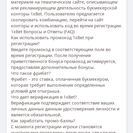
материале на тематическом сайте, описывающем
или рекламирующем деятельность букмекерской
конторы 1xBet. Пользователю предлагается
скопировать комбинацию, перейти на сайт
конторы и использовать код во время регистрации.
1xBet Вопросы и Ответы (FAQ)
Как использовать промокод 1xBet при
регистрации?
Введите промокод в соответствующем поле во
время регистрации. После получения
приветственного бонуса промокод активируется,
предоставляя дополнительные бонусы.
Что такое фрибет?
Фрибет – это ставка, оплаченная букмекером,
которая требует выполнения определенных
условий для отыгрыша.
Что дает верификация в 1xBet?
Верификация подтверждает соответствие ваших
личных данных данным удостоверения личности и
является обязательной.
Как заработать промо-баллы?
С момента регистрации игроки становятся
участниками программы лояльности, где каждое