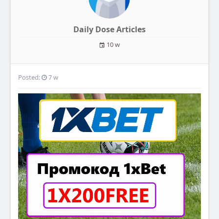
Daily Dose Articles
10 w
Posted:
7 w