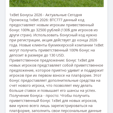
1xBet Бонусы 2026 - Актуальные Сегодня
Промокод 1xBet 2026: BTC777 данный код
предоставляет новым игрокам привественный
бонус 100% до 32500 рублей (130$ для игроков из
други стран). Использовать бонусный код нужно
при регистрации, акция действует до конца 2026
года. Новые клиенты букмекерской компании 1xBet
могут получить приветственный 100% бонус на
депозит в размере до 130 USD.
Приветственное предложение: Бонус 1xBet для
новых игроков представляет собой приветственное
предложение, которое приятно удивит и поддержит
игроков при их первом взносе на платформе. Этот
бонус предоставляет дополнительные средства на
счет нового игрока, что позволяет ему делать
больше ставок и повышает его шансы на успех.
Получение бонуса - просто: Чтобы получить
приветственный бонус 1xBet для новых игроков,
вам нужно всего лишь зарегистрироваться на
платформе, заполнить свои персональные данные