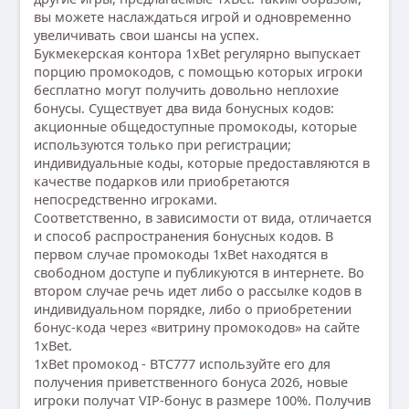
вы можете наслаждаться игрой и одновременно
увеличивать свои шансы на успех.
Букмекерская контора 1xBet регулярно выпускает
порцию промокодов, с помощью которых игроки
бесплатно могут получить довольно неплохие
бонусы. Существует два вида бонусных кодов:
акционные общедоступные промокоды, которые
используются только при регистрации;
индивидуальные коды, которые предоставляются в
качестве подарков или приобретаются
непосредственно игроками.
Соответственно, в зависимости от вида, отличается
и способ распространения бонусных кодов. В
первом случае промокоды 1xBet находятся в
свободном доступе и публикуются в интернете. Во
втором случае речь идет либо о рассылке кодов в
индивидуальном порядке, либо о приобретении
бонус-кода через «витрину промокодов» на сайте
1xBet.
1xBet промокод - BTC777 используйте его для
получения приветственного бонуса 2026, новые
игроки получат VIP-бонус в размере 100%. Получив