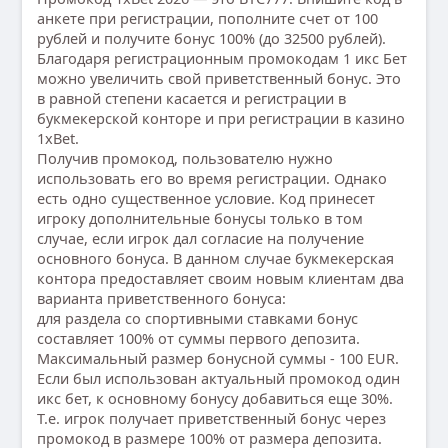
анкете при регистрации, пополните счет от 100
рублей и получите бонус 100% (до 32500 рублей).
Благодаря регистрационным промокодам 1 икс Бет
можно увеличить свой приветственный бонус. Это
в равной степени касается и регистрации в
букмекерской конторе и при регистрации в казино
1xBet.
Получив промокод, пользователю нужно
использовать его во время регистрации. Однако
есть одно существенное условие. Код принесет
игроку дополнительные бонусы только в том
случае, если игрок дал согласие на получение
основного бонуса. В данном случае букмекерская
контора предоставляет своим новым клиентам два
варианта приветственного бонуса:
для раздела со спортивными ставками бонус
составляет 100% от суммы первого депозита.
Максимальный размер бонусной суммы - 100 EUR.
Если был использован актуальный промокод один
икс бет, к основному бонусу добавиться еще 30%.
Т.е. игрок получает приветственный бонус через
промокод в размере 100% от размера депозита.