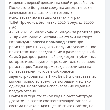
и сделать первый депозит на свой игровой счет.
После этого бонусные средства автоматически
зачисляются на ваш счет и готовы к
использованию в ваших ставках и играх.
1xBet Промокод Бесплатно 2026 (Бонус до 32500
руб)
Акция 2026 ✓ Бонус коды ✓ Бонусы за регистрацию
✓ Фрибет Бонус ✓ Бесплатные ставки на спорт.
Используйте
ввести промокод 1xbet
при
регистрации: BTC777, и вы получите увеличенное
приветственное предложение в размере до 130$.
Самый распространенный вид кодов - публичные,
которые используются игроками только во время
регистрации. Такие промокоды рассчитаны на
пользователей, которые собираются
зарегистрироваться в 1 икс Бет. Использовать их
можно только во время регистрации и только
однажды. Повторное использование кодов не
предусмотрено.
Найти в интернете такой код не составит труда.
Достаточно ввести соответствующий запрос и
система поиска выдаст целый список сайтов, на