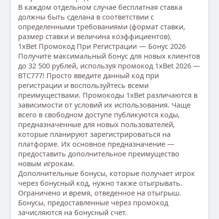
В каждом отдельном случае бесплатная ставка
должны быть сделана в соответствии с
определенными требованиями (формат ставки,
размер ставки и величина коэффициентов).
1xBet Промокод При Регистрации — Бонус 2026
Получите максимальный бонус для новых клиентов
до 32 500 рублей, используя промокод 1xBet 2026 —
BTC777! Просто введите данный код при
регистрации и воспользуйтесь всеми
преимуществами. Промокоды 1xBet различаются в
зависимости от условий их использования. Чаще
всего в свободном доступе публикуются коды,
предназначенные для новых пользователей,
которые планируют зарегистрироваться на
платформе. Их основное предназначение —
предоставить дополнительное преимущество
новым игрокам.
Дополнительные бонусы, которые получает игрок
через бонусный код, нужно также отыгрывать.
Ограничено и время, отведенное на отыгрыш.
Бонусы, предоставленные через промокод
зачисляются на бонусный счет.