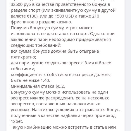
32500 руб в качестве приветственного бонуса в
разделе спорт (или эквивалентную сумму в другой
валюте €130), или до 1500 USD а также 210
фриспинов в разделе казино.
Получив бонусную сумму, игрок может
использовать ее для ставок на спорт. Однако при
заключении пари необходимо придерживаться
следующих требований:
вся сумма бонусов должна быть отыграна
пятикратно;
для пари нужно создать экспресс с 3-мя и более
событиями;
коэффициенты к событиям в экспрессе должны
быть не ниже 1.40.
минимальная ставка $0.2.
Бонусную сумму можно использовать на один
экспресс или же распределить ее на несколько
экспрессов, составленных на аналогичных
условиях. На этих же условиях отыгрываются бонус,
полученные в качестве надбавки через промокод
1xbet.
Такую комбинацию можно встретить в статье или