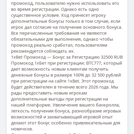
промокод, пользователю нужно использовать его
во время регистрации. Однако есть одно
существенное условие. Код принесет игроку
дополнительные бонусы только в том случае, если
игрок дал согласие на получение основного бонуса.
Все перечисленные требования не являются
обязательными для выполнения, однако чтобы
промокод реально сработал, пользователям
рекомендуется соблюдать их.
1xBet Промокод — Бонус за Регистрацию 32500 RUB
Промокод 1хБет при регистрации: BTC777, который
дает возможность новым клиентам получить
денежные бонусы в размере 100% до 32 500 рублей
при регистрации на сайте 1xBet. Этот промокод
будет действителен в течение всего 2026 года. Мы
рады предоставить новым игрокам
дополнительные выгоды при регистрации на
нашей платформе. Увеличение вашего банкролла,
легкость получения бонуса, разнообразие игровых
возможностей и захватывающий игровой опыт
делают этот бонус особенно привлекательным для
новичков.