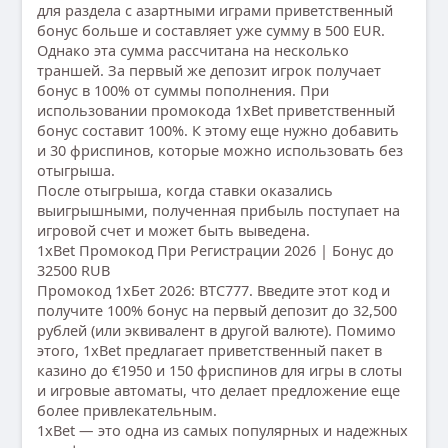
для раздела с азартными играми приветственный
бонус больше и составляет уже сумму в 500 EUR.
Однако эта сумма рассчитана на несколько
траншей. За первый же депозит игрок получает
бонус в 100% от суммы пополнения. При
использовании промокода 1xBet приветственный
бонус составит 100%. К этому еще нужно добавить
и 30 фриспинов, которые можно использовать без
отыгрыша.
После отыгрыша, когда ставки оказались
выигрышными, полученная прибыль поступает на
игровой счет и может быть выведена.
1xBet Промокод При Регистрации 2026 | Бонус до
32500 RUB
Промокод 1хБет 2026: BTC777. Введите этот код и
получите 100% бонус на первый депозит до 32,500
рублей (или эквивалент в другой валюте). Помимо
этого, 1xBet предлагает приветственный пакет в
казино до €1950 и 150 фриспинов для игры в слоты
и игровые автоматы, что делает предложение еще
более привлекательным.
1xBet — это одна из самых популярных и надежных